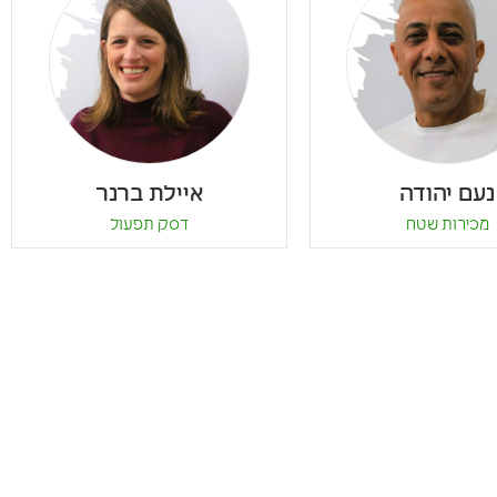
נעם יהודה
איילת ברנר
מכירות שטח
דסק תפעול