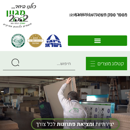
מספר ספק משהב"ט 83411253
מספר ספק תעשיה אווירית IR954
קטלוג מוצרים