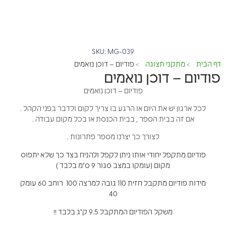
SKU: MG-039
דף הבית
מתקני תצוגה
פודיום – דוכן נואמים
>
>
פודיום – דוכן נואמים
פודיום – דוכן נואמים
לכל ארגון יש את היום או הרגע בו צריך לקום ולדבר בפני הקהל .
אם זה בבית הספר , בבית הכנסת או בכל מקום עבודה .
לצורך כך יצרנו מספר פתרונות .
פודיום מתקפל יחודי אותו ניתן לקפל ולהניח בצד כך שלא יתפוס
מקום (עומקו במצב סגור 9 ס"מ בלבד )
מידות פודיום מתקבל חזית 110 גובה למרצה 100 רוחב 60 עומק
40
משקל הפודיום המתקבל 9.5 ק"ג בלבד !!