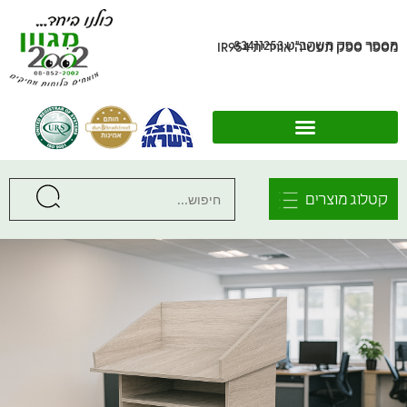
מספר ספק משהב"ט 83411253
מספר ספק תעשיה אווירית IR954
קטלוג מוצרים