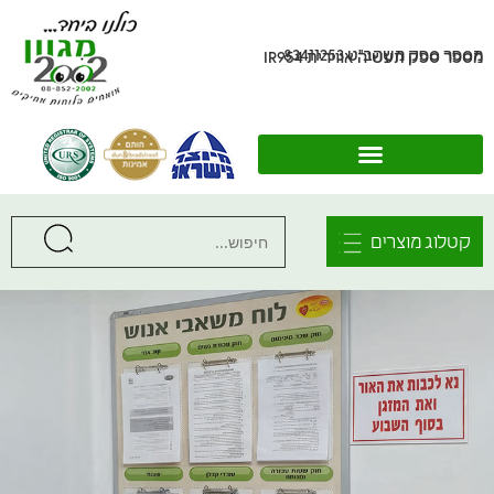
מספר ספק משהב"ט 83411253
מספר ספק תעשיה אווירית IR954
קטלוג מוצרים