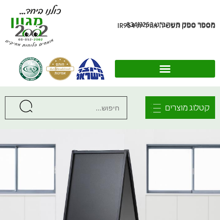
מספר ספק משהב"ט 83411253
מספר ספק תעשיה אווירית IR954
קטלוג מוצרים