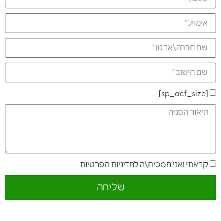
[sp_acf_size]
קראתי ואני מסכים\ה ל
מדיניות הפרטיות
שליחה