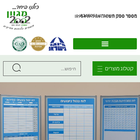
מספר ספק משהב"ט 83411253
מספר ספק תעשיה אווירית IR954
קטלוג מוצרים