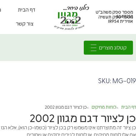
דף הבית
מ
מספר ספק משהב"ט
83411253
מספר ספק תעשיה
אווירית IR954
צור קשר
קטלוג מוצרים
SKU: MG-019
דף הבית
לוחות מחיקים
כן לציור דגם מגוון 2002
>
>
כן לציור דגם מגוון 2002
כן ציור זה מתוצרתנו אינו משמש רק בכן לציור (כשמו-כן הוא), אלא הנו
אם אלו לוחות מחיקים, או לוחות לגירים ירוקים או שחורים.