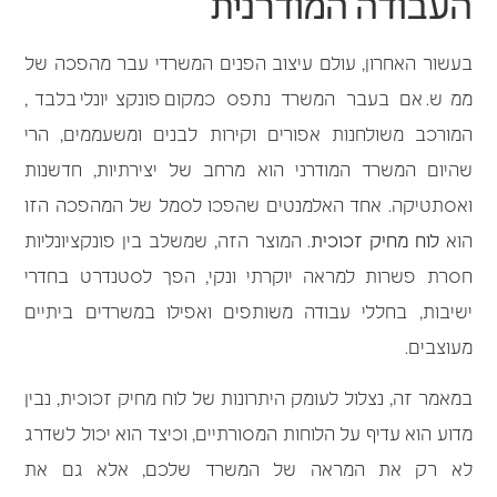
העבודה המודרנית
בעשור האחרון, עולם עיצוב הפנים המשרדי עבר מהפכה של
ממש. אם בעבר המשרד נתפס כמקום פונקציונלי בלבד,
המורכב משולחנות אפורים וקירות לבנים ומשעממים, הרי
שהיום המשרד המודרני הוא מרחב של יצירתיות, חדשנות
ואסתטיקה. אחד האלמנטים שהפכו לסמל של המהפכה הזו
הוא
לוח מחיק זכוכית
. המוצר הזה, שמשלב בין פונקציונליות
חסרת פשרות למראה יוקרתי ונקי, הפך לסטנדרט בחדרי
ישיבות, בחללי עבודה משותפים ואפילו במשרדים ביתיים
מעוצבים.
במאמר זה, נצלול לעומק היתרונות של לוח מחיק זכוכית, נבין
מדוע הוא עדיף על הלוחות המסורתיים, וכיצד הוא יכול לשדרג
לא רק את המראה של המשרד שלכם, אלא גם את