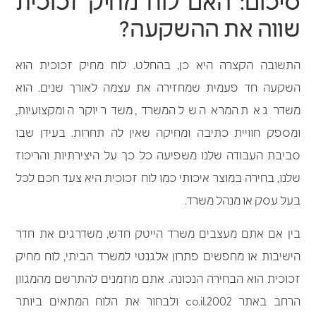
סיכום: האם לוח מחיק זכוכית
שווה את ההשקעה?
התשובה הקצרה היא כן, בהחלט. לוח מחיק זכוכית הוא
השקעה חד פעמית שמחזירה את עצמה לאורך שנים. הוא
משדרג את המראה של המשרד, משדר יוקרה ומקצועיות,
ומספק חוויית כתיבה ומחיקה שאין לה תחרות. בעידן שבו
סביבת העבודה שלנו משפיעה כל כך על היצירתיות והריכוז
שלנו, בחירה במוצר איכותי כמו לוח זכוכית היא צעד חכם לכל
בעל עסק או מנהל משרד.
בין אם אתם מעצבים משרד הייטק חדש, משדרגים את חדר
הישיבות או מחפשים פתרון אלגנטי למשרד הביתי, לוח מחיק
זכוכית הוא הבחירה הנכונה. אתם מוזמנים להתרשם מהמגוון
הרחב באתר 2002.co.il ולבחור את הלוח המתאים ביותר