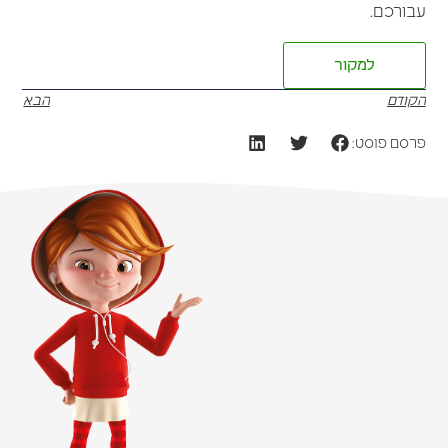
עבורכם.
למקור
הקודם
הבא
פרסם פוסט: