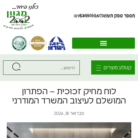
מספר ספק משהב"ט 83411253
מספר ספק תעשיה אווירית IR954
קטלוג מוצרים
לוח מחיק זכוכית – הפתרון
המושלם לעיצוב המשרד המודרני
פברואר 18, 2026