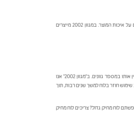
אצלנו תוכלו למצוא לוחות מחיקים גדולים לכל מטרה. אנו שמים דגש על שירות מקצועי ואדיב, ולא מתפשרים על איכות המוצר. במגוון 2002 מייצרים
לוחות מחיקים גדולים יכולים להופיע כלוח חלק או כלוח מחיק מרושת, תלוי למה הוא נועד לשמש, וניתן להזמין אותו במספר גוונים. ב"מגוון 2002" אנו
ימוש חוזר בלוח למשך שנים רבות, תוך
 מחיקים בגדלים שונים, כולל לוח מחיק במידות של 120*240 ס"מ, או 120*360 ס"מ. חיפשתם לוח מחיק גדול? צריכים לוח מחיק