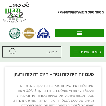
מספר ספק משהב"ט 83411253
מספר ספק תעשיה אווירית IR954
קטלוג מוצרים
פעם זה היה לוח וגיר – היום זה לוח ורעיון
האם הלוח והגיר שאנחנו מכירים הם חלק מעולם שהולך
ונעלם? תלוי את מי שואלים. חברת המחקר 3OAkS זיהתה
מספר מגמות שישפיעו על השימוש בלוחות. מרחבי למידה
גמישים, שכוללים למשל ריהוט מודולרי ומחיצות שניתן להזיז,
מאפשרים למחנכים להפוך כיתות מסורתיות למרכזים