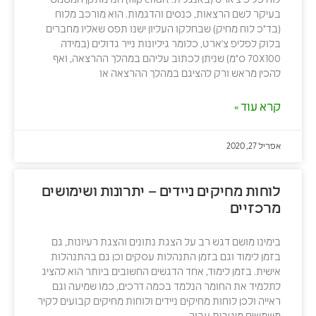
בעיקר לשם הרצאות, כנסים והדגמות. הוא מורכב מלוח
(בד"כ לוח מחיק) שבחלקו העליון ישנו תפס שאליו מחברים
בלוק לפליפ צ'ארט, כלומר גיליונות נייר גדולים (במידה
70X100 ס"מ) שניתן לכתוב עליהם במהלך ההרצאה, ואף
להכין מראש ורק להציגם במהלך ההרצאה או
קרא עוד »
אפריל 27, 2020
לוחות מחיקים ניידים – יתרונות ושימושים
מרכזיים
בימינו מושם דגש רב על הצגת נתונים והצגת רעיונות, גם
בזמן לימוד וגם בזמן התנהלות עסקים וכן גם בהתנהלות
אישית. בזמן לימוד, אחד הדגשים החשובים ביותר הוא להציג
לתלמיד את החומר הנלמד בכמה דרכים, כמו שמיעה וגם
ראייה ולכן לוחות מחיקים ניידים ולוחות מחיקים קבועים לקיר