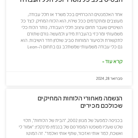
אחד האלמנטים ההכרחיים בכל משרד או חלל עבודה,
מעוצבים ומתקדמים ככל שיהיו, הוא הלוח המחיק. לצד כל
השינויים שעבר תחום עיצוב חללי העבודה, נותר הלוח כלי
משמעותי ומרכזי בהעברת מידע ולמעשה גורם שתורם
לתקשורת ולסיעור המוחות סביב שולחן חדר הישיבות. הוא
גם כלי עבודה משמעותי שמשתלב גם בתחום ה-Lean
קרא עוד »
פברואר 28, 2024
הנשמה מאחורי הלוחות המחיקים
שכולכם מכירים
בכניסה למפעל של מגוון 2002, "הבית של הלוחות", תלוי
שלט שעליו משפטו המפורסם של בנג'מין פרנקלין: "אמור לי
ואשכח, למד אותי ואזכור, שתף אותי ואלמד". זה המוטו